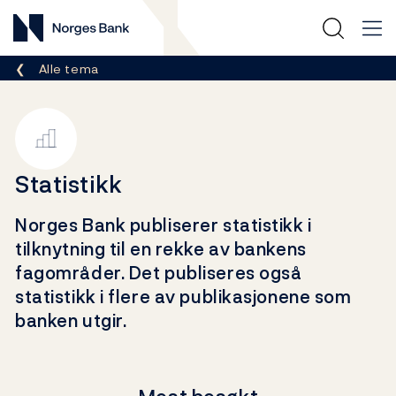
Norges Bank
Her er du nå:
Alle tema
Statistikk
Norges Bank publiserer statistikk i
tilknytning til en rekke av bankens
fagområder. Det publiseres også
statistikk i flere av publikasjonene som
banken utgir.