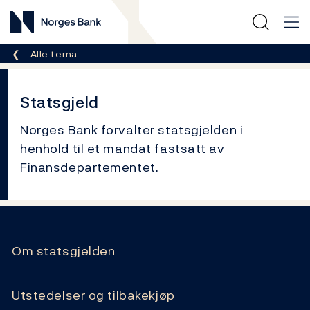
Norges Bank
Her er du nå:
Alle tema
Statsgjeld
Norges Bank forvalter statsgjelden i
henhold til et mandat fastsatt av
Finansdepartementet.
Relaterte lenker
Om statsgjelden
Utstedelser og tilbakekjøp