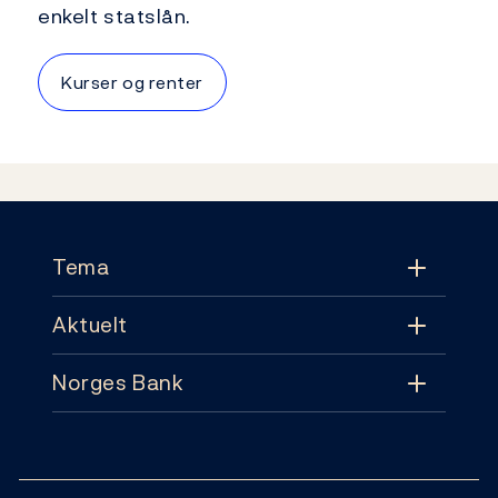
enkelt statslån.
Kurser og renter
Footer
Tema
Aktuelt
Tema
Norges Bank
Aktuelt
Pengepolitikk
Kontakt
Nyheter
Finansiell stabilitet