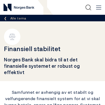
Norges Bank
Her er du nå:
Alle tema
Finansiell stabilitet
Norges Bank skal bidra til at det
finansielle systemet er robust og
effektivt
Samfunnet er avhengig av et stabilt og
velfungerende finansielt system for at vi skal
kunne betale, spare og låne penger. Systemet