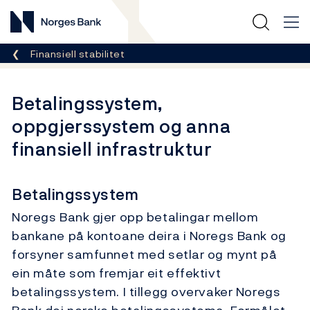
Norges Bank
Her er du nå:
Finansiell stabilitet
Betalingssystem,
oppgjerssystem og anna
finansiell infrastruktur
Betalingssystem
Noregs Bank gjer opp betalingar mellom
bankane på kontoane deira i Noregs Bank og
forsyner samfunnet med setlar og mynt på
ein måte som fremjar eit effektivt
betalingssystem. I tillegg overvaker Noregs