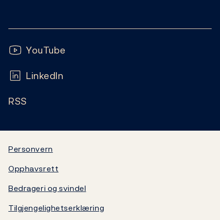
Kontakt
Nyheter
Finansiell stabilitet
Følg oss:
Abonnement
Publikasjoner
YouTube
Sedler og mynter
Ofte stilte spørsmål
LinkedIn
Kalender
Markeder og likviditet
RSS
Ledige stillinger
Bankplassen blogg
Statistikk
Video
Statsgjeld
Personvern
Opphavsrett
Norges Banks oppgjørssystem
Bedrageri og svindel
Om Norges Bank
Tilgjengelighetserklæring