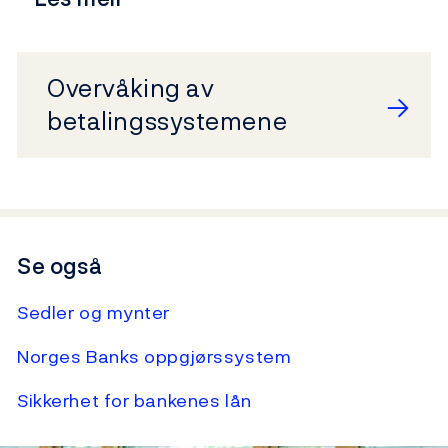
Overvåking av
betalingssystemene
Se også
Sedler og mynter
Norges Banks oppgjørssystem
Sikkerhet for bankenes lån