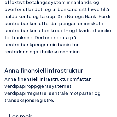
effektivt betalingssystem innanlands og
overfor utlandet, og til bankane sitt høve til å
halde konto og ta opp lån i Noregs Bank. Fordi
sentralbanken utferdar pengar, er innskot i
sentralbanken utan kreditt- og likviditetsrisiko
for bankane. Derfor er renta på
sentralbankpengar ein basis for
rentedanninga i heile økonomien.
Anna finansiell infrastruktur
Anna finansiell infrastruktur omfattar
verdipapiroppgjerssystemet,
verdipapirregistre, sentrale motpartar og
transaksjonsregistre.
Les meir