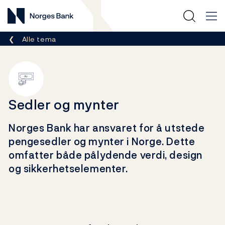
Norges Bank
Her er du nå:
Alle tema
Sedler og mynter
Norges Bank har ansvaret for å utstede
pengesedler og mynter i Norge. Dette
omfatter både pålydende verdi, design
og sikkerhetselementer.