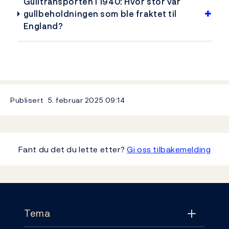
Gulltransporten i 1940: Hvor stor var
gullbeholdningen som ble fraktet til
England?
Publisert
5. februar 2025
09:14
Fant du det du lette etter?
Gi oss tilbakemelding
Footer
Tema