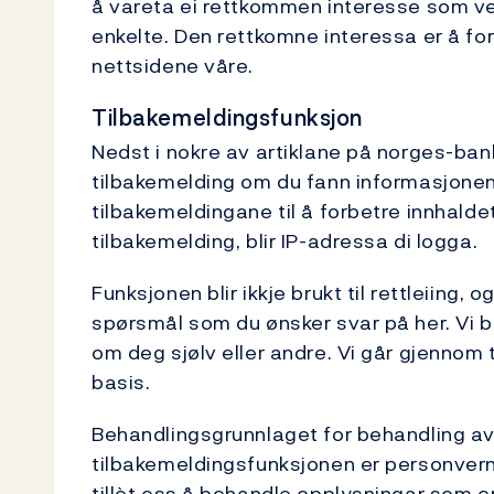
å vareta ei rettkommen interesse som ve
enkelte. Den rettkomne interessa er å fo
nettsidene våre.
Tilbakemeldingsfunksjon
Nedst i nokre av artiklane på norges-bank
tilbakemelding om du fann informasjonen du
tilbakemeldingane til å forbetre innhald
tilbakemelding, blir IP-adressa di logga.
Funksjonen blir ikkje brukt til rettleiing, 
spørsmål som du ønsker svar på her. Vi b
om deg sjølv eller andre. Vi går gjennom
basis.
Behandlingsgrunnlaget for behandling a
tilbakemeldingsfunksjonen er personvernf
tillèt oss å behandle opplysningar som 