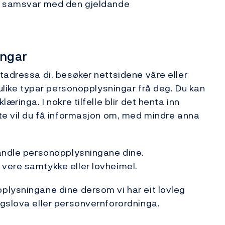
 i samsvar med den gjeldande
ingar
tadressa di, besøker nettsidene våre eller
 ulike typar personopplysningar frå deg. Du kan
æringa. I nokre tilfelle blir det henta inn
te vil du få informasjon om, med mindre anna
handle personopplysningane dine.
vere samtykke eller lovheimel.
plysningane dine dersom vi har eit lovleg
ngslova eller personvernforordninga.