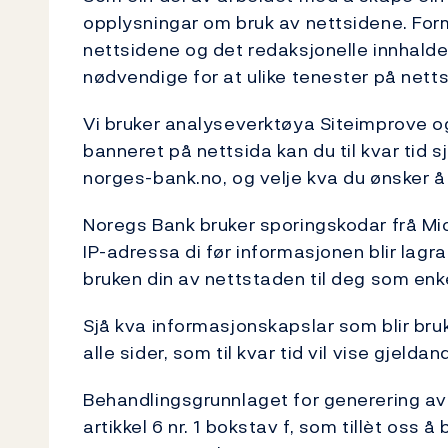
opplysningar om bruk av nettsidene. Formå
nettsidene og det redaksjonelle innhald
nødvendige for at ulike tenester på netts
Vi bruker analyseverktøya Siteimprove og 
banneret på nettsida kan du til kvar tid 
norges-bank.no, og velje kva du ønsker å
Noregs Bank bruker sporingskodar frå Mi
IP-adressa di før informasjonen blir lagra
bruken din av nettstaden til deg som enke
Sjå kva informasjonskapslar som blir bru
alle sider, som til kvar tid vil vise gjeld
Behandlingsgrunnlaget for generering av
artikkel 6 nr. 1 bokstav f, som tillèt os