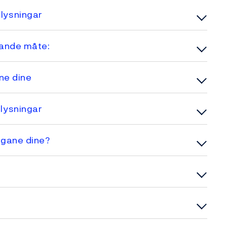
lysningar
gande måte:
ne dine
lysningar
ngane dine?