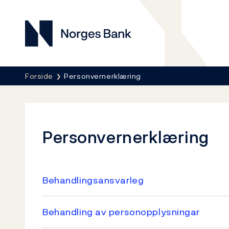
Norges Bank
Her er du nå:
Forside
Personvernerklæring
Personvernerklæring
Behandlingsansvarleg
Behandling av personopplysningar