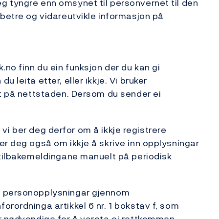
g tyngre enn omsynet til personvernet til den
rbetre og vidareutvikle informasjon på
.no finn du ein funksjon der du kan gi
 leita etter, eller ikkje. Vi bruker
et på nettstaden. Dersom du sender ei
og vi ber deg derfor om å ikkje registrere
er deg også om ikkje å skrive inn opplysningar
 tilbakemeldingane manuelt på periodisk
v personopplysningar gjennom
orordninga artikkel 6 nr. 1 bokstav f, som
er nødvendige for å vareta ei rettkommen