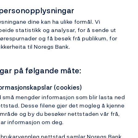
 personopplysningar
ningane dine kan ha ulike formål. Vi
eide statistikk og analysar, for å sende ut
førespurnader og få besøk frå publikum, for
kkerheita til Noregs Bank.
gar på følgande måte:
formasjonskapslar (cookies)
ld små mengder informasjon som blir lasta ned
nettstad. Desse filene gjer det mogleg å kjenne
 område og by du besøker nettstaden vår frå,
rbar informasjon om deg.
n brukarvennleg nettstad samlar Noregs Bank