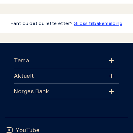
Fant du det du lette etter?
Gi oss tilbakemelding
Footer
Tema
Aktuelt
Tema
Norges Bank
Aktuelt
Pengepolitikk
Kontakt
Nyheter
Finansiell stabilitet
Følg oss:
Abonnement
Publikasjoner
YouTube
Sedler og mynter