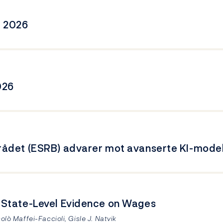
t 2026
026
rådet (ESRB) advarer mot avanserte KI-model
 State-Level Evidence on Wages
olò Maffei-Faccioli, Gisle J. Natvik