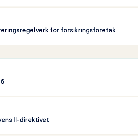
teringsregelverk for forsikringsforetak
26
ens II-direktivet