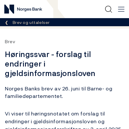
Norges Bank
Her er du nå:
Brev og uttalelser
Brev
Høringssvar - forslag til
endringer i
gjeldsinformasjonsloven
Norges Banks brev av 26. juni til Barne- og
familiedepartementet.
Vi viser til høringsnotatet om forslag til
endringer i gjeldsinformasjonsloven og