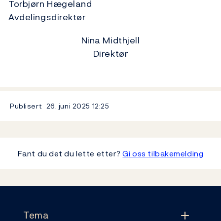
Torbjørn Hægeland
Avdelingsdirektør
Nina Midthjell
Direktør
Publisert
26. juni 2025
12:25
Fant du det du lette etter?
Gi oss tilbakemelding
Footer
Tema