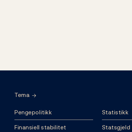
Footer
Tema
Pengepolitikk
Statistikk
Finansiell stabilitet
Statsgjeld