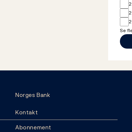
2
2
2
Se fl
Norges Bank
Kontakt
Abonnement