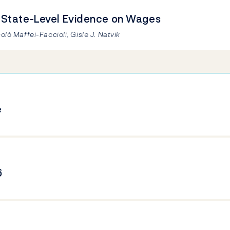
 State-Level Evidence on Wages
olò Maffei-Faccioli, Gisle J. Natvik
e
6