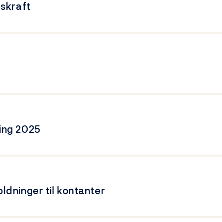
dskraft
ing 2025
ldninger til kontanter