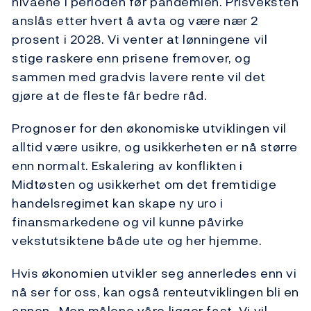
nivåene i perioden før pandemien. Prisveksten
anslås etter hvert å avta og være nær 2
prosent i 2028. Vi venter at lønningene vil
stige raskere enn prisene fremover, og
sammen med gradvis lavere rente vil det
gjøre at de fleste får bedre råd.
Prognoser for den økonomiske utviklingen vil
alltid være usikre, og usikkerheten er nå større
enn normalt. Eskalering av konflikten i
Midtøsten og usikkerhet om det fremtidige
handelsregimet kan skape ny uro i
finansmarkedene og vil kunne påvirke
vekstutsiktene både ute og her hjemme.
Hvis økonomien utvikler seg annerledes enn vi
nå ser for oss, kan også renteutviklingen bli en
annen.
Men målene våre ligger fast. Vi vil