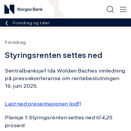
Norges Bank
Her er du nå:
Foredrag og taler
Foredrag
Styringsrenten settes ned
Sentralbanksjef Ida Wolden Baches innledning
på pressekonferanse om rentebeslutningen
19. juni 2025.
Last ned presentasjonen (pdf)
Plansje 1: Styringsrenten settes ned til 4,25
prosent