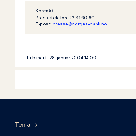
Kontakt:
Pressetelefon: 22 31 60 60
E-post:
presse@norges-bank.no
Publisert
28. januar 2004
14:00
Footer
Tema