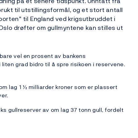
dning på et senere tidspunkt. Unntatt fra
ukt til utstillingsformål, og et stort antall
orten" til England ved krigsutbruddet i
Oslo drøfter om gullmyntene kan stilles ut
e bare vel en prosent av bankens
liten grad bidro til å spre risikoen i reservene.
om lag 1 ½ milliarder kroner som er plassert
er.
gullreserver av om lag 37 tonn gull, fordelt