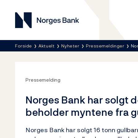
Norges Bank
Her er du nå:
Forside
Aktuelt
Nyheter
Pressemeldinger
Nor
Pressemelding
Norges Bank har solgt d
beholder myntene fra g
Norges Bank har solgt 16 tonn gullbarr