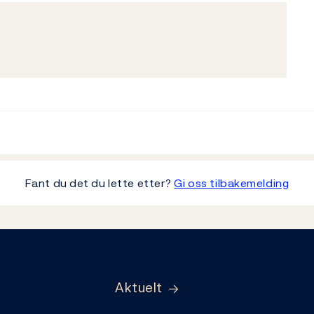
Fant du det du lette etter?
Gi oss tilbakemelding
Aktuelt