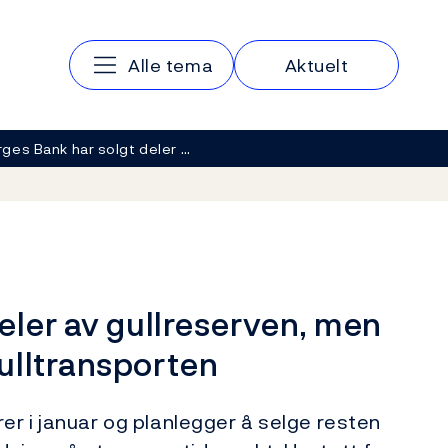
Hovedmeny
Alle tema
Aktuelt
ges Bank har solgt deler …
eler av gullreserven, men
ulltransporten
er i januar og planlegger å selge resten