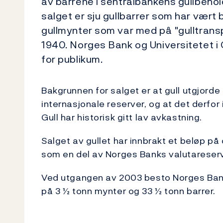
av barrene i sentralbankens gullbehol
salget er sju gullbarrer som har vært br
gullmynter som var med på "gulltransp
1940. Norges Bank og Universitetet i 
for publikum.
Bakgrunnen for salget er at gull utgjord
internasjonale reserver, og at det derfor i 
Gull har historisk gitt lav avkastning.
Salget av gullet har innbrakt et beløp på 
som en del av Norges Banks valutareserv
Ved utgangen av 2003 besto Norges Banks 
på 3 ½ tonn mynter og 33 ½ tonn barrer.