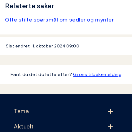
Relaterte saker
Ofte stilte spørsmål om sedler og mynter
Sist endret
1. oktober 2024
09:00
Fant du det du lette etter?
Gi oss tilbakemelding
Footer
Tema
Aktuelt
Tema