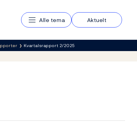
Hovedmeny
Alle tema
Aktuelt
apporter
Kvartalsrapport 2/2025