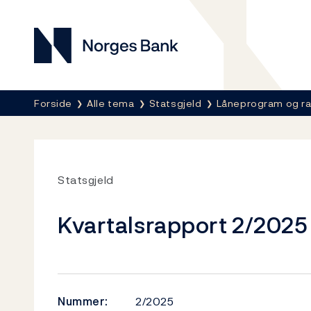
Norges Bank
Her er du nå:
Forside
Alle tema
Statsgjeld
Låneprogram og r
Statsgjeld
Kvartalsrapport 2/2025
Nummer:
2/2025