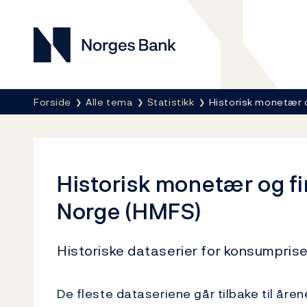
Norges Bank
Her er du nå:
Forside
Alle tema
Statistikk
Historisk monetær 
Historisk monetær og fin
Norge (HMFS)
Historiske dataserier for konsumprise
De fleste dataseriene går tilbake til årene