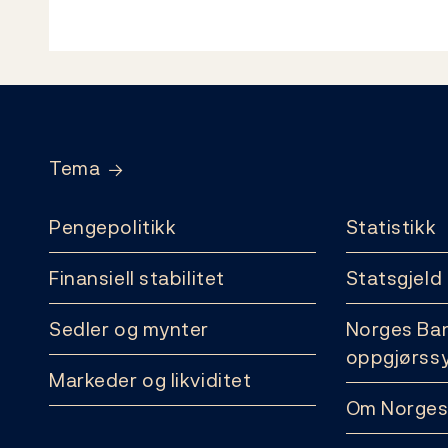
Footer
Tema
Pengepolitikk
Statistikk
Finansiell stabilitet
Statsgjeld
Sedler og mynter
Norges Ba
oppgjørss
Markeder og likviditet
Om Norges