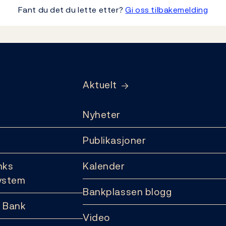
Fant du det du lette etter?
Gi oss tilbakemelding
Aktuelt
Nyheter
Publikasjoner
nks
Kalender
ystem
Bankplassen blogg
 Bank
Video