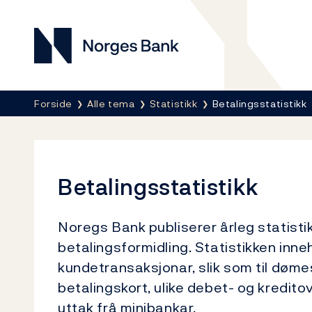
Norges Bank
Her er du nå:
Forside
Alle tema
Statistikk
Betalingsstatistikk
Betalingsstatistikk
Noregs Bank publiserer årleg statistik
betalingsformidling. Statistikken inneh
kundetransaksjonar, slik som til døme
betalingskort, ulike debet- og kredito
uttak frå minibankar.