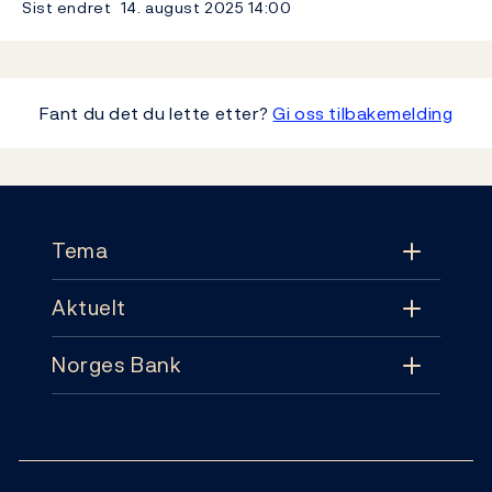
Sist endret
14. august 2025
14:00
Fant du det du lette etter?
Gi oss tilbakemelding
Footer
Tema
Aktuelt
Tema
Norges Bank
Aktuelt
Pengepolitikk
Kontakt
Nyheter
Finansiell stabilitet