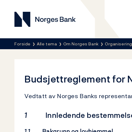
Norges Bank
Her er du nå:
Forside
Alle tema
Om Norges Bank
Organisering
Budsjettreglement for 
Vedtatt av Norges Banks representan
1
Innledende bestemmels
1.1
Bakgrunn og lovhjemmel