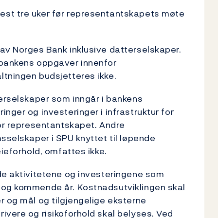
est tre uker før representantskapets møte
av Norges Bank inklusive datterselskaper.
 bankens oppgaver innenfor
ltningen budsjetteres ikke.
terselskaper som inngår i bankens
nger og investeringer i infrastruktur for
for representantskapet. Andre
sselskaper i SPU knyttet til løpende
eieforhold, omfattes ikke.
de aktivitetene og investeringene som
 og kommende år. Kostnadsutviklingen skal
r og mål og tilgjengelige eksterne
ivere og risikoforhold skal belyses. Ved