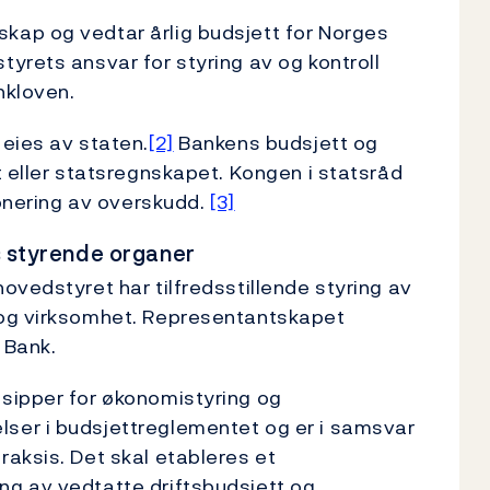
ap og vedtar årlig budsjett for Norges
rets ansvar for styring av og kontroll
nkloven.
eies av staten.
[2]
Bankens budsjett og
t eller statsregnskapet. Kongen i statsråd
ponering av overskudd.
[3]
 styrende organer
ovedstyret har tilfredsstillende styring av
 og virksomhet. Representantskapet
 Bank.
sipper for økonomistyring og
ser i budsjettreglementet og er i samsvar
aksis. Det skal etableres et
g av vedtatte driftsbudsjett og