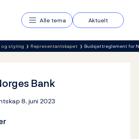
Hovedmeny
Alle tema
Aktuelt
 og styring
Representantskapet
Budsjettreglement for 
Norges Bank
tskap 8. juni 2023
er