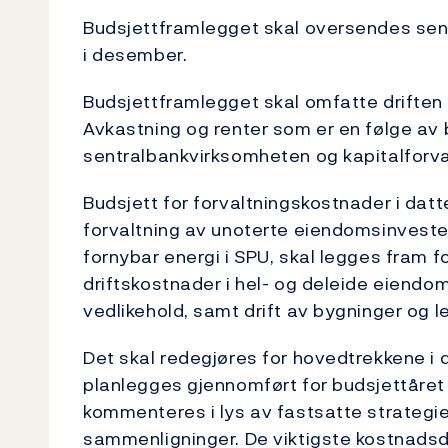
Budsjettframlegget skal oversendes sen
i desember.
Budsjettframlegget skal omfatte driften 
Avkastning og renter som er en følge av
sentralbankvirksomheten og kapitalforva
Budsjett for forvaltningskostnader i dat
forvaltning av unoterte eiendomsinvesteri
fornybar energi i SPU, skal legges fram 
driftskostnader i hel- og deleide eiendom
vedlikehold, samt drift av bygninger og l
Det skal redegjøres for hovedtrekkene i 
planlegges gjennomført for budsjettåret
kommenteres i lys av fastsatte strategie
sammenligninger. De viktigste kostnadsdr