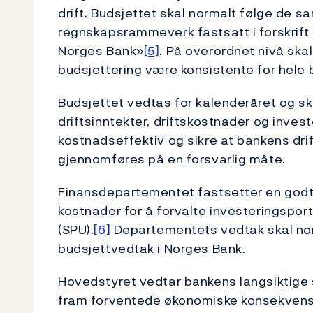
drift. Budsjettet skal normalt følge de 
regnskapsrammeverk fastsatt i forskrif
Norges Bank»
[5]
. På overordnet nivå skal
budsjettering være konsistente for hele
Budsjettet vedtas for kalenderåret og ska
driftsinntekter, driftskostnader og inves
kostnadseffektiv og sikre at bankens drif
gjennomføres på en forsvarlig måte.
Finansdepartementet fastsetter en god
kostnader for å forvalte investeringspor
(SPU).
[6]
Departementets vedtak skal norm
budsjettvedtak i Norges Bank.
Hovedstyret vedtar bankens langsiktige 
fram forventede økonomiske konsekvense