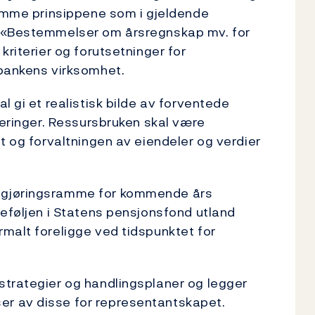
samme prinsippene som i gjeldende
t «Bestemmelser om årsregnskap mv. for
 kriterier og forutsetninger for
 bankens virksomhet.
l gi et realistisk bilde av forventede
teringer. Ressursbruken skal være
t og forvaltningen av eiendeler og verdier
tgjøringsramme for kommende års
teføljen i Statens pensjonsfond utland
alt foreligge ved tidspunktet for
strategier og handlingsplaner og legger
r av disse for representantskapet.