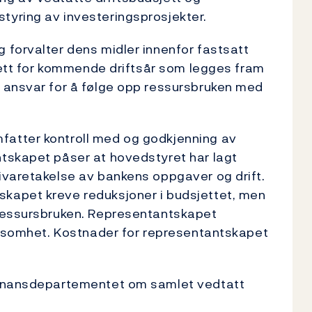
yring av investeringsprosjekter.
 forvalter dens midler innenfor fastsatt
sjett for kommende driftsår som legges fram
 ansvar for å følge opp ressursbruken med
atter kontroll med og godkjenning av
tskapet påser at hovedstyret har lagt
ivaretakelse av bankens oppgaver og drift.
kapet kreve reduksjoner i budsjettet, men
 ressursbruken. Representantskapet
irksomhet. Kostnader for representantskapet
Finansdepartementet om samlet vedtatt