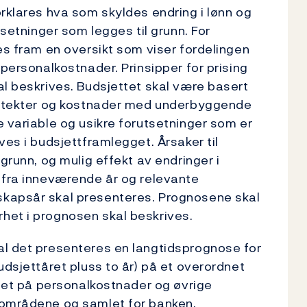
orklares hva som skyldes endring i lønn og
tsetninger som legges til grunn. For
es fram en oversikt som viser fordelingen
 personalkostnader. Prinsipper for prising
al beskrives. Budsjettet skal være basert
inntekter og kostnader med underbyggende
e variable og usikre forutsetninger som er
ves i budsjettframlegget. Årsaker til
grunn, og mulig effekt av endringer i
 fra inneværende år og relevante
skapsår skal presenteres. Prognosene skal
het i prognosen skal beskrives.
al det presenteres en langtidsprognose for
udsjettåret pluss to år) på et overordnet
ttet på personalkostnader og øvrige
sområdene og samlet for banken.