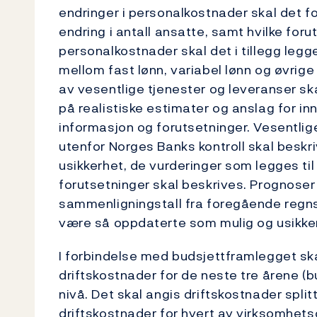
endringer i personalkostnader skal det f
endring i antall ansatte, samt hvilke foru
personalkostnader skal det i tillegg legg
mellom fast lønn, variabel lønn og øvrige
av vesentlige tjenester og leveranser sk
på realistiske estimater og anslag for 
informasjon og forutsetninger. Vesentlig
utenfor Norges Banks kontroll skal beskri
usikkerhet, de vurderinger som legges til 
forutsetninger skal beskrives. Prognoser
sammenligningstall fra foregående regn
være så oppdaterte som mulig og usikker
I forbindelse med budsjettframlegget sk
driftskostnader for de neste tre årene (b
nivå. Det skal angis driftskostnader spli
driftskostnader for hvert av virksomhet