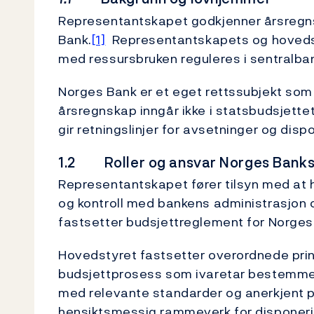
Representantskapet godkjenner årsregnsk
Bank.
[1]
Representantskapets og hovedsty
med ressursbruken reguleres i sentralba
Norges Bank er et eget rettssubjekt som 
årsregnskap inngår ikke i statsbudsjette
gir retningslinjer for avsetninger og dis
1.2 Roller og ansvar Norges Banks
Representantskapet fører tilsyn med at h
og kontroll med bankens administrasjon
fastsetter budsjettreglement for Norges
Hovedstyret fastsetter overordnede prin
budsjettprosess som ivaretar bestemmel
med relevante standarder og anerkjent pr
hensiktsmessig rammeverk for disponerin