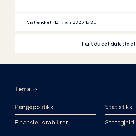
Sist endret
12. mars 2026
15:30
Fant du det du lette e
Footer
Tema
Pengepolitikk
Statistikk
Finansiell stabilitet
Statsgjeld