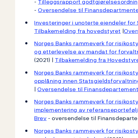
-
Tilleggsrapport godtgjørelsesordnin
-
Oversendelse til Finansdepartmentet
Investeringer i unoterte eiendeler fo
Tilbakemelding fra hovedstyret
|
Over
Norges Banks rammeverk for risikostyr
og etterlevelse av mandat for forval
(2021) |
Tilbakemelding fra Hovedstyr
Norges Banks rammeverk for risikostyr
opplåning innen Statsgjeldsforvaltni
|
Oversendelse til Finansdepartemen
Norges Banks rammeverk for risikostyri
implementering av referanseportefølj
Brev
- oversendelse til Finansdepar
Norges Banks rammeverk for risikostyri