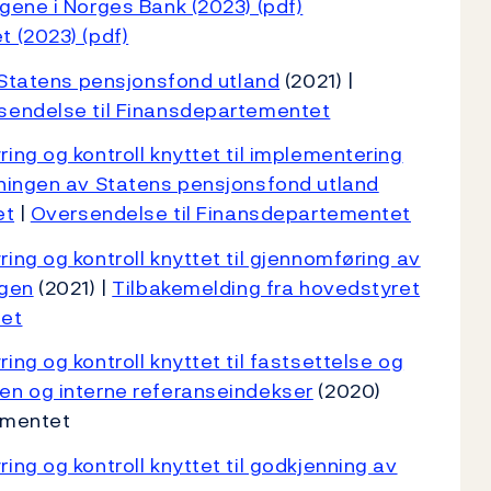
gene i Norges Bank (2023) (pdf)
 (2023) (pdf)
r Statens pensjonsfond utland
(2021) |
sendelse til Finansdepartementet
ing og kontroll knyttet til implementering
tningen av Statens pensjonsfond utland
et
|
Oversendelse til Finansdepartementet
ing og kontroll knyttet til gjennomføring av
ngen
(2021) |
Tilbakemelding fra hovedstyret
tet
ng og kontroll knyttet til fastsettelse og
en og interne referanseindekser
(2020)
tementet
ng og kontroll knyttet til godkjenning av