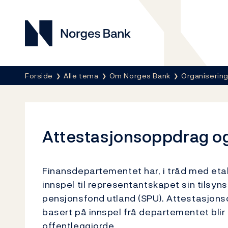
Norges Bank
Her er du nå:
Forside
Alle tema
Om Norges Bank
Organisering
Attestasjonsoppdrag o
Finansdepartementet har, i tråd med eta
innspel til representantskapet sin tilsyn
pensjonsfond utland (SPU). Attestasjon
basert på innspel frå departementet bli
offentleggjorde.