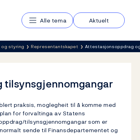
Hovedmeny
Alle tema
Aktuelt
 og styring
Representantskapet
Attestasjonsoppdrag o
g tilsynsgjennomgangar
blert praksis, moglegheit til å komme med
splan for forvaltinga av Statens
soppdrag/tilsynsgjennomgangar som er
r normalt sende til Finansdepartementet og