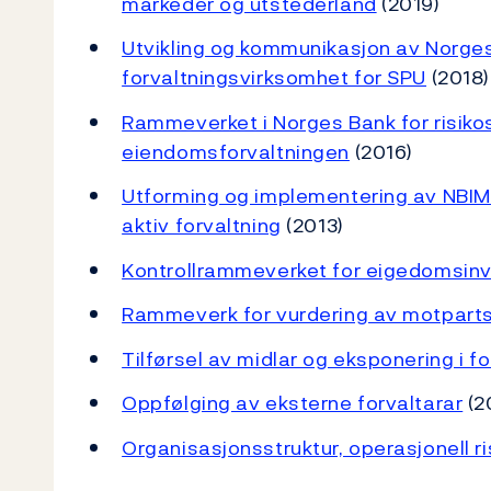
markeder og utstederland
(2019)
Utvikling og kommunikasjon av Norges
forvaltningsvirksomhet for SPU
(2018)
Rammeverket i Norges Bank for risikos
eiendomsforvaltningen
(2016)
Utforming og implementering av NBIMs
aktiv forvaltning
(2013)
Kontrollrammeverket for eigedomsinv
Rammeverk for vurdering av motparts
Tilførsel av midlar og eksponering i fo
Oppfølging av eksterne forvaltarar
(2
Organisasjonsstruktur, operasjonell ris