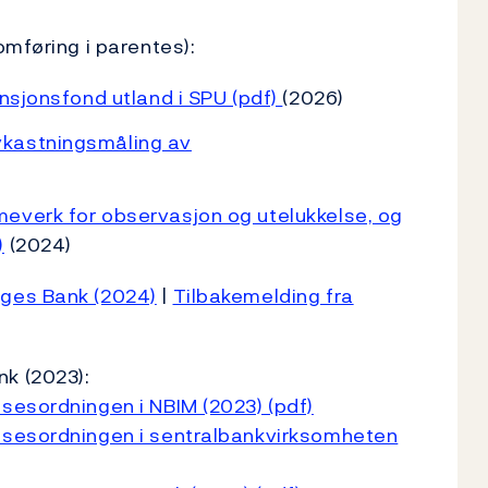
omføring i parentes):
ensjonsfond utland i SPU (pdf)
(2026)
vkastningsmåling av
everk for observasjon og utelukkelse, og
)
(2024)
rges Bank (2024)
|
Tilbakemelding fra
k (2023):
sesordningen i NBIM (2023) (pdf)
lsesordningen i sentralbankvirksomheten