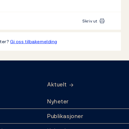
Skriv ut
tter?
Gi oss tilbakemelding
Aktuelt
Nyheter
Publikasjoner