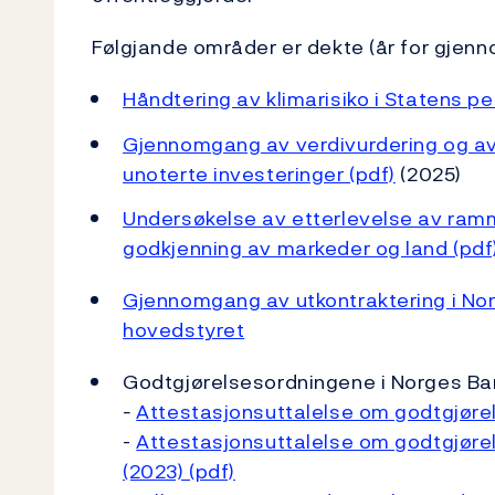
Følgjande områder er dekte (år for gjenn
Håndtering av klimarisiko i Statens p
Gjennomgang av verdivurdering og a
unoterte investeringer (pdf)
(2025)
Undersøkelse av etterlevelse av ramm
godkjenning av markeder og land (pdf
Gjennomgang av utkontraktering i No
hovedstyret
Godtgjørelsesordningene i Norges Ban
-
Attestasjonsuttalelse om godtgjørel
-
Attestasjonsuttalelse om godtgjøre
(2023) (pdf)