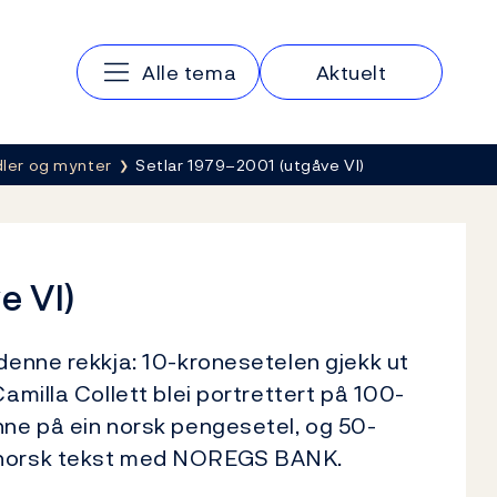
Hovedmeny
Alle tema
Aktuelt
ler og mynter
Setlar 1979–2001 (utgåve VI)
e VI)
 denne rekkja: 10-kronesetelen gjekk ut
amilla Collett blei portrettert på 100-
nne på ein norsk pengesetel, og 50-
nynorsk tekst med NOREGS BANK.