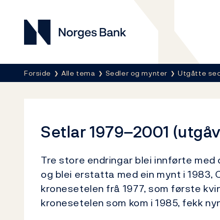
Norges Bank
Her er du nå:
Forside
Alle tema
Sedler og mynter
Utgåtte sed
Setlar 1979–2001 (utgåv
Tre store endringar blei innførte med
og blei erstatta med ein mynt i 1983, C
kronesetelen frå 1977, som første kvi
kronesetelen som kom i 1985, fekk 