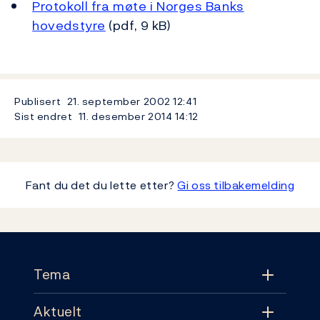
Protokoll fra møte i Norges Banks
hovedstyre
(pdf, 9 kB)
Publisert
21. september 2002
12:41
Sist endret
11. desember 2014
14:12
Fant du det du lette etter?
Gi oss tilbakemelding
Footer
Tema
Aktuelt
Tema