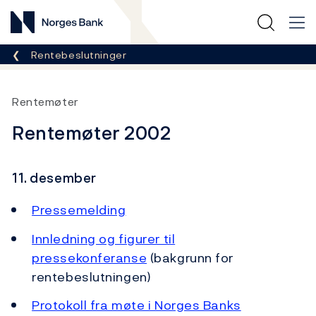
Norges Bank
Her er du nå:
Rentebeslutninger
Rentemøter
Rentemøter 2002
11. desember
Pressemelding
Innledning og figurer til
pressekonferanse
(bakgrunn for
rentebeslutningen)
Protokoll fra møte i Norges Banks