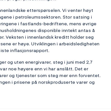
innenlandske etterspørselen. Vi venter høyt
ngene i petroleumssektoren. Stor satsing i
ringene i fastlands-bedriftene, mens øvrige
 i husholdningenes disponible inntekt antas å
ver. Veksten i innenlandsk kreditt holder seg
sene er høye. Utviklingen i arbeidsledigheten
iste inflasjonsrapport.
er og uten energivarer, steg i juni med 2,7
en var noe høyere enn vi har anslått. Det er
arer og tjenester som steg mer enn forventet.
ingen i prisene på norskproduserte varer og