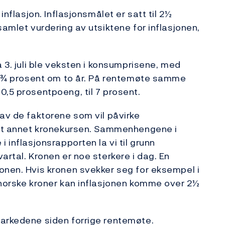
inflasjon. Inflasjonsmålet er satt til 2½
samlet vurdering av utsiktene for inflasjonen,
a 3. juli ble veksten i konsumprisene, med
l 2¾ prosent om to år. På rentemøte samme
0,5 prosentpoeng, til 7 prosent.
 av de faktorene som vil påvirke
lant annet kronekursen. Sammenhengene i
 inflasjonsrapporten la vi til grunn
artal. Kronen er noe sterkere i dag. En
onen. Hvis kronen svekker seg for eksempel i
 norske kroner kan inflasjonen komme over 2½
markedene siden forrige rentemøte.