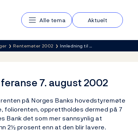
Hovedmeny
Alle tema
Aktuelt
ger
Rentemøter 2002
Innledning til …
nferanse 7. august 2002
re renten på Norges Banks hovedstyremøte
e, foliorenten, opprettholdes dermed på 7
es Bank det som mer sannsynlig at
enn 2½ prosent enn at den blir lavere.