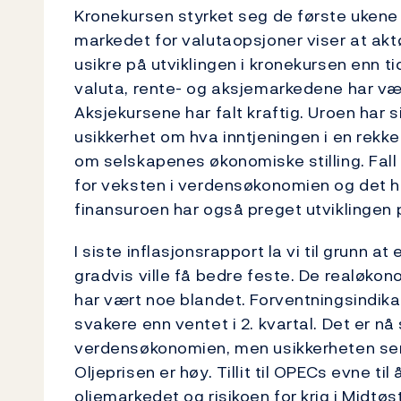
Kronekursen styrket seg de første ukene i
markedet for valutaopsjoner viser at akt
usikre på utviklingen i kronekursen enn ti
valuta, rente- og aksjemarkedene har vært 
Aksjekursene har falt kraftig. Uroen har s
usikkerhet om hva inntjeningen i en rekk
om selskapenes økonomiske stilling. Fall 
for veksten i verdensøkonomien og det ha
finansuroen har også preget utviklingen
I siste inflasjonsrapport la vi til grunn 
gradvis ville få bedre feste. De realøko
har vært noe blandet. Forventningsindika
svakere enn ventet i 2. kvartal. Det er nå
verdensøkonomien, men usikkerheten ser 
Oljeprisen er høy. Tillit til OPECs evne til
oljemarkedet og risikoen for krig i Midtøs