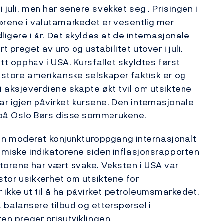
 juli, men har senere svekket seg . Prisingen i
ørene i valutamarkedet er vesentlig mer
dligere i år. Det skyldes at de internasjonale
preget av uro og ustabilitet utover i juli.
itt opphav i USA. Kursfallet skyldtes først
e store amerikanske selskaper faktisk er og
i aksjeverdiene skapte økt tvil om utsiktene
r igjen påvirket kursene. Den internasjonale
 på Oslo Børs disse sommerukene.
at en moderat konjunkturoppgang internasjonalt
nomiske indikatorene siden inflasjonsrapporten
torene har vært svake. Veksten i USA var
 stor usikkerhet om utsiktene for
ikke ut til å ha påvirket petroleumsmarkedet.
 å balansere tilbud og etterspørsel i
ten preger prisutviklingen.