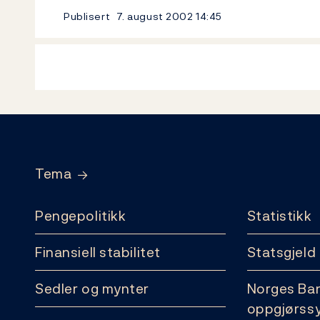
Publisert
7. august 2002
14:45
Footer
Tema
Pengepolitikk
Statistikk
Finansiell stabilitet
Statsgjeld
Sedler og mynter
Norges Ba
oppgjørss