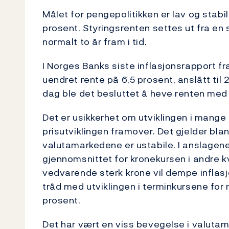
Målet for pengepolitikken er lav og stabil 
prosent. Styringsrenten settes ut fra en 
normalt to år fram i tid.
I Norges Banks siste inflasjonsrapport fr
uendret rente på 6,5 prosent, anslått ti
dag ble det besluttet å heve renten med 
Det er usikkerhet om utviklingen i mange
prisutviklingen framover. Det gjelder b
valutamarkedene er ustabile. I anslagene i
gjennomsnittet for kronekursen i andre kv
vedvarende sterk krone vil dempe inflasj
tråd med utviklingen i terminkursene for
prosent.
Det har vært en viss bevegelse i valuta