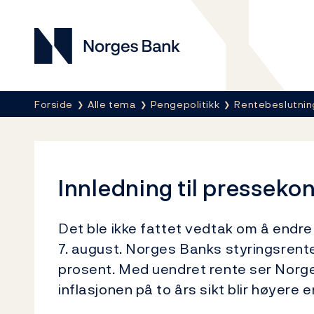
Norges Bank
Her er du nå:
Forside
Alle tema
Pengepolitikk
Rentebeslutnin
Innledning til presseko
Det ble ikke fattet vedtak om å end
7. august. Norges Banks styringsrent
prosent. Med uendret rente ser Norg
inflasjonen på to års sikt blir høyere 