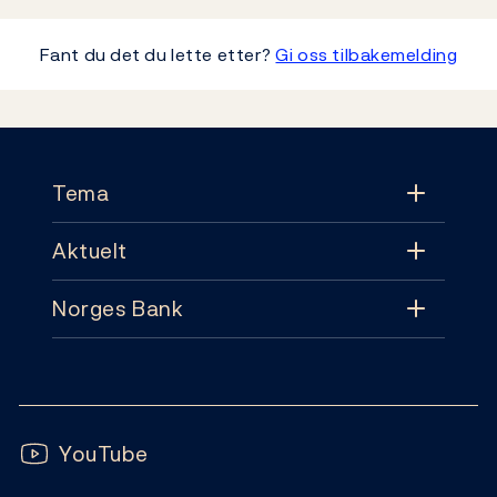
Fant du det du lette etter?
Gi oss tilbakemelding
Footer
Tema
Aktuelt
Tema
Norges Bank
Aktuelt
Pengepolitikk
Kontakt
Nyheter
Finansiell stabilitet
Følg oss:
Abonnement
Publikasjoner
YouTube
Sedler og mynter