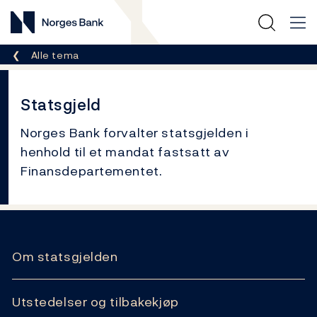
Norges Bank
Her er du nå:
Alle tema
Statsgjeld
Norges Bank forvalter statsgjelden i
henhold til et mandat fastsatt av
Finansdepartementet.
Relaterte lenker
Om statsgjelden
Utstedelser og tilbakekjøp