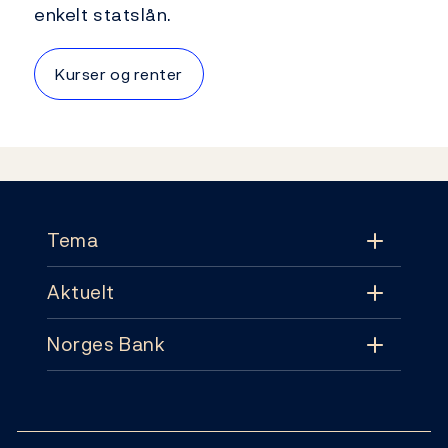
enkelt statslån.
Kurser og renter
Footer
Tema
Aktuelt
Tema
Norges Bank
Aktuelt
Pengepolitikk
Kontakt
Nyheter
Finansiell stabilitet