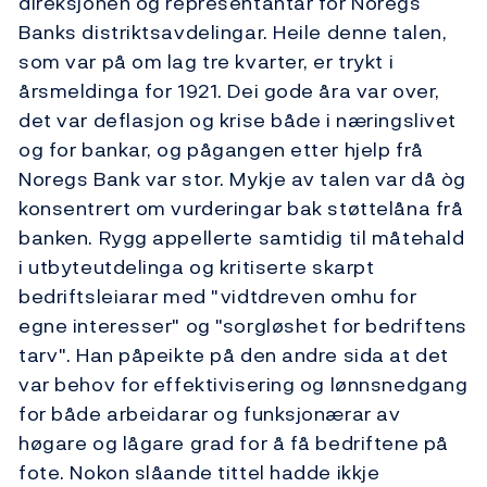
direksjonen og representantar for Noregs
Banks distriktsavdelingar. Heile denne talen,
som var på om lag tre kvarter, er trykt i
årsmeldinga for 1921. Dei gode åra var over,
det var deflasjon og krise både i næringslivet
og for bankar, og pågangen etter hjelp frå
Noregs Bank var stor. Mykje av talen var då òg
konsentrert om vurderingar bak støttelåna frå
banken. Rygg appellerte samtidig til måtehald
i utbyteutdelinga og kritiserte skarpt
bedriftsleiarar med "vidtdreven omhu for
egne interesser" og "sorgløshet for bedriftens
tarv". Han påpeikte på den andre sida at det
var behov for effektivisering og lønnsnedgang
for både arbeidarar og funksjonærar av
høgare og lågare grad for å få bedriftene på
fote. Nokon slåande tittel hadde ikkje