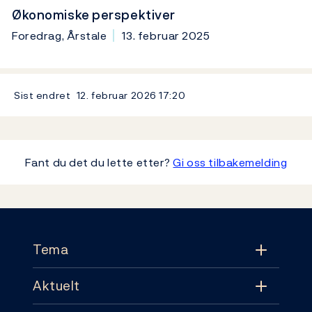
Økonomiske perspektiver
Foredrag, Årstale
13. februar 2025
Sist endret
12. februar 2026
17:20
Fant du det du lette etter?
Gi oss tilbakemelding
Footer
Tema
Aktuelt
Tema