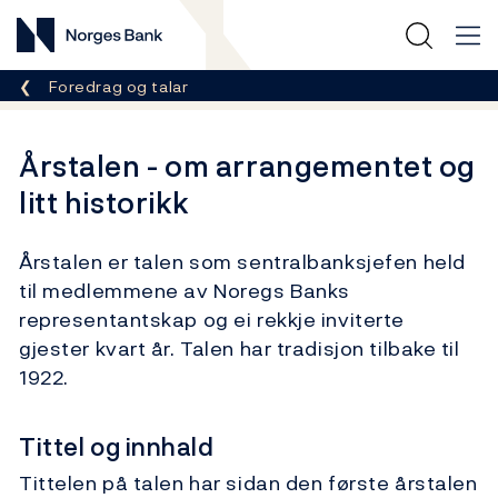
Norges Bank
Her er du nå:
Foredrag og talar
Årstalen - om arrangementet og
litt historikk
Årstalen er talen som sentralbanksjefen held
til medlemmene av Noregs Banks
representantskap og ei rekkje inviterte
gjester kvart år. Talen har tradisjon tilbake til
1922.
Tittel og innhald
Tittelen på talen har sidan den første årstalen