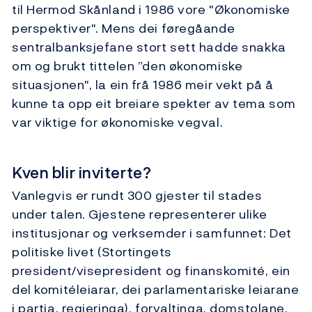
til Hermod Skånland i 1986 vore "Økonomiske
perspektiver". Mens dei føregåande
sentralbanksjefane stort sett hadde snakka
om og brukt tittelen ”den økonomiske
situasjonen", la ein frå 1986 meir vekt på å
kunne ta opp eit breiare spekter av tema som
var viktige for økonomiske vegval.
Kven blir inviterte?
Vanlegvis er rundt 300 gjester til stades
under talen. Gjestene representerer ulike
institusjonar og verksemder i samfunnet: Det
politiske livet (Stortingets
president/visepresident og finanskomité, ein
del komitéleiarar, dei parlamentariske leiarane
i partia, regjeringa), forvaltinga, domstolane,