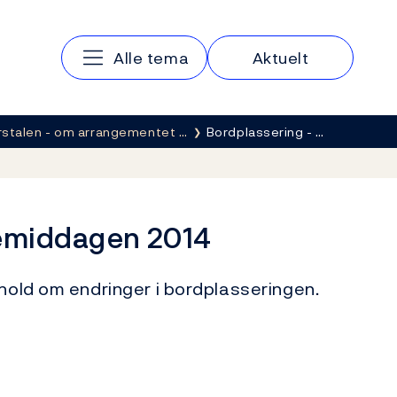
Hovedmeny
Alle tema
Aktuelt
rstalen - om arrangementet …
Bordplassering - …
lemiddagen 2014
ehold om endringer i bordplasseringen.