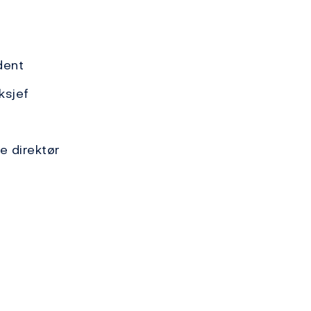
dent
ksjef
e direktør