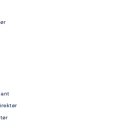
tør
tant
irektør
tør