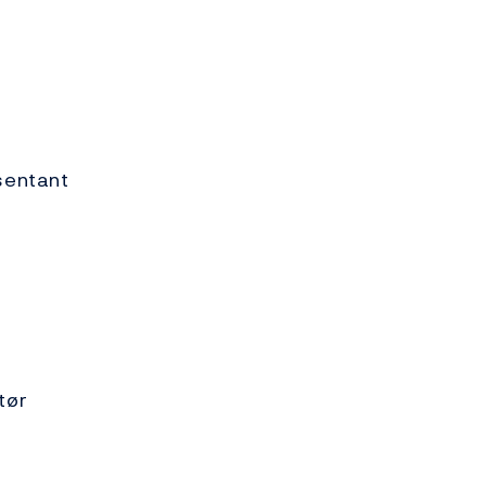
sentant
tør