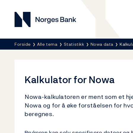
Norges Bank
Her er du nå:
Forside
Alle tema
Statistikk
Nowa data
Kalkul
Kalkulator for Nowa
Nowa-kalkulatoren er ment som et hjel
Nowa og for å øke forståelsen for hv
beregnes.
Brukeren kan selv spesifisere datoer og 