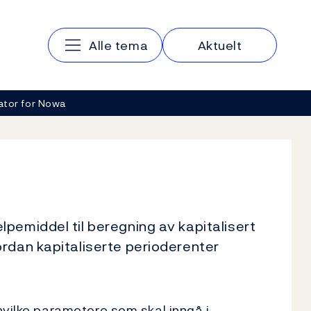
Hovedmeny
Alle tema
Aktuelt
ator for Nowa
pemiddel til beregning av kapitalisert
ordan kapitaliserte perioderenter
hvilke parametere som skal inngå i