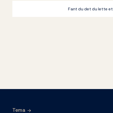
Fant du det du lette e
Footer
Tema