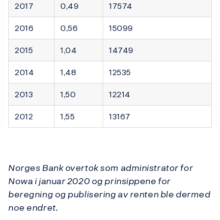
2017
0,49
17574
2016
0,56
15099
2015
1,04
14749
2014
1,48
12535
2013
1,50
12214
2012
1,55
13167
Norges Bank overtok som administrator for
Nowa i januar 2020 og prinsippene for
beregning og publisering av renten ble dermed
noe endret.