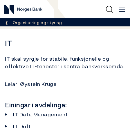
Norges Bank
Her er du nå:
Organisering og styring
IT
IT skal syrgje for stabile, funksjonelle og
effektive IT-tenester i sentralbankverksemda.
Leiar: Øystein Kruge
Einingar i avdelinga:
IT Data Management
IT Drift