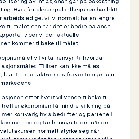
tabilisering av inflasjonen går på bekostning
ing. Hvis for eksempel inflasjonen har blitt
rbeidsledige, vil vi normalt ha en lengre
ake til målet enn når det er bedre balanse i
pporter viser vi den aktuelle
jonen kommer tilbake til målet.
lasjonsmålet vil vi ta hensyn til hvordan
nflasjonsmålet. Tilliten kan ikke måles
orer, blant annet aktørenes forventninger om
nsmarkedene.
asjonen etter hvert vil vende tilbake til
m treffer økonomien få mindre virkning på
i mer kortvarig hvis bedrifter og partene i
l komme ned og tar hensyn til det når de
il valutakursen normalt styrke seg når