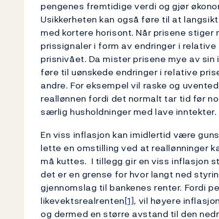
pengenes fremtidige verdi og gjør økono
Usikkerheten kan også føre til at langsik
med kortere horisont. Når prisene stiger ra
prissignaler i form av endringer i relative
prisnivået. Da mister prisene mye av sin
føre til uønskede endringer i relative pri
andre. For eksempel vil raske og uventede 
reallønnen fordi det normalt tar tid før 
særlig husholdninger med lave inntekter.
En viss inflasjon kan imidlertid være gun
lette en omstilling ved at reallønninger 
må kuttes. I tillegg gir en viss inflasjon 
det er en grense for hvor langt ned styri
gjennomslag til bankenes renter. Fordi pe
likevektsrealrenten
[1]
, vil høyere inflasj
og dermed en større avstand til den nedre 