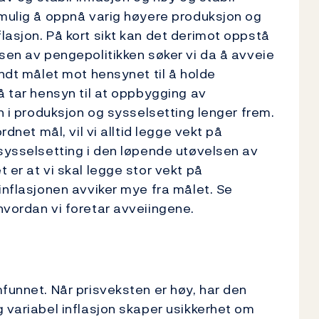
 mulig å oppnå varig høyere produksjon og
lasjon. På kort sikt kan det derimot oppstå
lsen av pengepolitikken søker vi da å avveie
undt målet mot hensynet til å holde
å tar hensyn til at oppbygging av
en i produksjon og sysselsetting lenger frem.
rdnet mål, vil vi alltid legge vekt på
 sysselsetting i den løpende utøvelsen av
 er at vi skal legge stor vekt på
inflasjonen avviker mye fra målet. Se
hvordan vi foretar avveiingene.
funnet. Når prisveksten er høy, har den
g variabel inflasjon skaper usikkerhet om