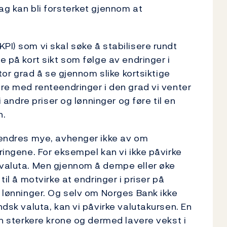
ag kan bli forsterket gjennom at
KPI) som vi skal søke å stabilisere rundt
e på kort sikt som følge av endringer i
stor grad å se gjennom slike kortsiktige
ere med renteendringer i den grad vi venter
i andre priser og lønninger og føre til en
n.
r endres mye, avhenger ikke av om
dringene. For eksempel kan vi ikke påvirke
 valuta. Men gjennom å dempe eller øke
til å motvirke at endringer i priser på
g lønninger. Og selv om Norges Bank ikke
ndsk valuta, kan vi påvirke valutakursen. En
 en sterkere krone og dermed lavere vekst i