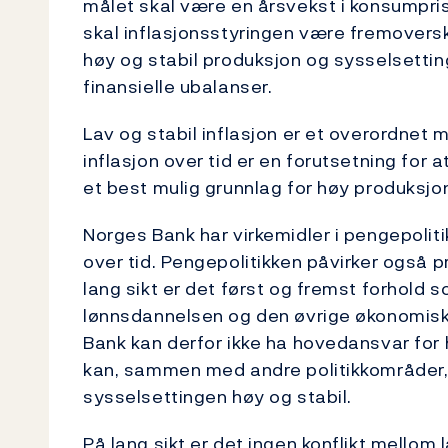
målet skal være en årsvekst i konsumpris
skal inflasjonsstyringen være fremoversku
høy og stabil produksjon og sysselsettin
finansielle ubalanser.
Lav og stabil inflasjon er et overordnet m
inflasjon over tid er en forutsetning for
et best mulig grunnlag for høy produksjon
Norges Bank har virkemidler i pengepoliti
over tid. Pengepolitikken påvirker også
lang sikt er det først og fremst forhol
lønnsdannelsen og den øvrige økonomisk
Bank kan derfor ikke ha hovedansvar for 
kan, sammen med andre politikkområder
sysselsettingen høy og stabil.
På lang sikt er det ingen konflikt mellom l