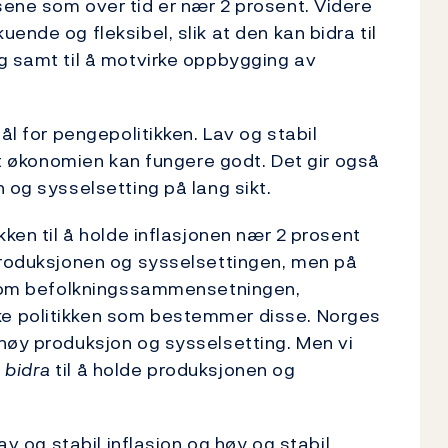
ene som over tid er nær 2 prosent. Videre
ende og fleksibel, slik at den kan bidra til
g samt til å motvirke oppbygging av
ål for pengepolitikken. Lav og stabil
 at økonomien kan fungere godt. Det gir også
 og sysselsetting på lang sikt.
kken til å holde inflasjonen nær 2 prosent
 produksjonen og sysselsettingen, men på
d som befolkningssammensetningen,
e politikken som bestemmer disse. Norges
høy produksjon og sysselsetting. Men vi
,
bidra
til å holde produksjonen og
av og stabil inflasjon og høy og stabil