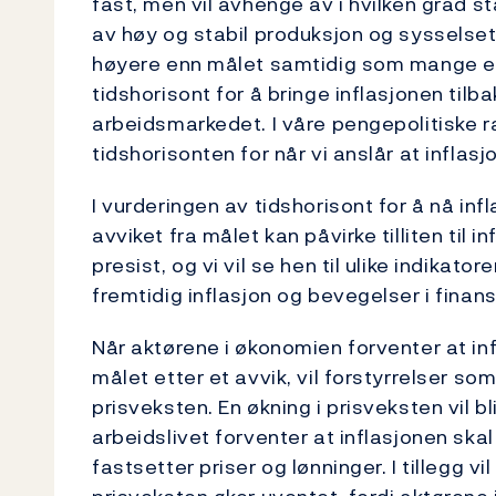
fast, men vil avhenge av i hvilken grad s
av høy og stabil produksjon og sysselsett
høyere enn målet samtidig som mange er a
tidshorisont for å bringe inflasjonen tilb
arbeidsmarkedet. I våre pengepolitiske ra
tidshorisonten for når vi anslår at inflas
I vurderingen av tidshorisont for å nå inf
avviket fra målet kan påvirke tilliten til i
presist, og vi vil se hen til ulike indikat
fremtidig inflasjon og bevegelser i fina
Når aktørene i økonomien forventer at infl
målet etter et avvik, vil forstyrrelser so
prisveksten. En økning i prisveksten vil bl
arbeidslivet forventer at inflasjonen ska
fastsetter priser og lønninger. I tillegg v