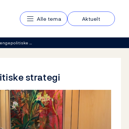
Hovedmeny
Alle tema
Aktuelt
engepolitiske …
tiske strategi