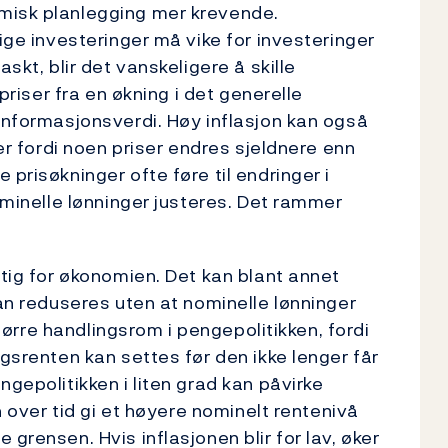
misk planlegging mer krevende.
tige investeringer må vike for investeringer
skt, blir det vanskeligere å skille
 priser fra en økning i det generelle
 informasjonsverdi. Høy inflasjon kan også
ser fordi noen priser endres sjeldnere enn
prisøkninger ofte føre til endringer i
nominelle lønninger justeres. Det rammer
stig for økonomien. Det kan blant annet
kan reduseres uten at nominelle lønninger
større handlingsrom i pengepolitikken, fordi
ngsrenten kan settes før den ikke lenger får
ngepolitikken i liten grad kan påvirke
on over tid gi et høyere nominelt rentenivå
grensen. Hvis inflasjonen blir for lav, øker