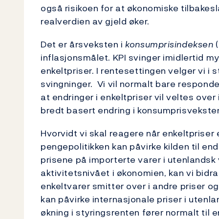
også risikoen for at økonomiske tilbakesl
realverdien av gjeld øker.
Det er årsveksten i
konsumprisindeksen
(
inflasjonsmålet. KPI svinger imidlertid my
enkeltpriser. I rentesettingen velger vi i 
svingninger. Vi vil normalt bare respond
at endringer i enkeltpriser vil veltes over 
bredt basert endring i konsumprisvekste
Hvorvidt vi skal reagere når enkeltprise
pengepolitikken kan påvirke kilden til en
prisene på importerte varer i utenlandsk
aktivitetsnivået i økonomien, kan vi bidra 
enkeltvarer smitter over i andre priser o
kan påvirke internasjonale priser i utenla
økning i styringsrenten fører normalt til