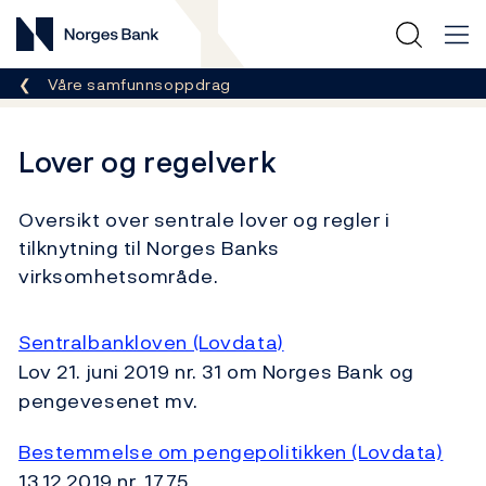
Norges Bank
Her er du nå:
Våre samfunnsoppdrag
Lover og regelverk
Oversikt over sentrale lover og regler i
tilknytning til Norges Banks
virksomhetsområde.
Sentralbankloven (Lovdata)
Lov 21. juni 2019 nr. 31 om Norges Bank og
pengevesenet mv.
Bestemmelse om pengepolitikken (Lovdata)
13.12.2019 nr. 1775