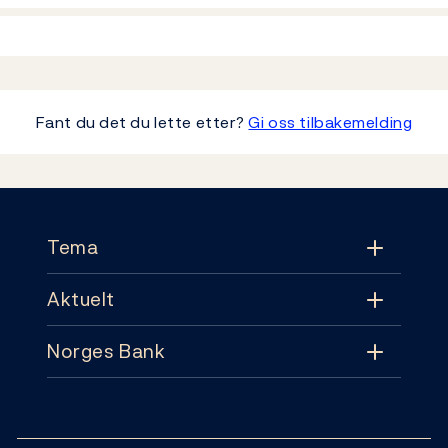
Fant du det du lette etter?
Gi oss tilbakemelding
Footer
Tema
Aktuelt
Tema
Norges Bank
Aktuelt
Pengepolitikk
Kontakt
Nyheter
Finansiell stabilitet