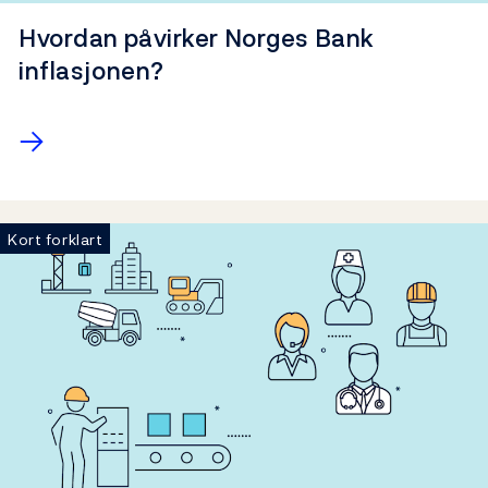
Kort forklart
Hvordan påvirker Norges Bank
inflasjonen?
→
Kort forklart