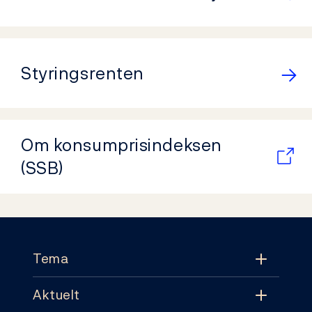
Styringsrenten
Om konsumprisindeksen
(SSB)
Footer
Tema
Aktuelt
Tema