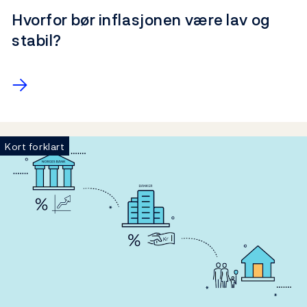
Kort forklart
Hvorfor bør inflasjonen være lav og
stabil?
→
Kort forklart