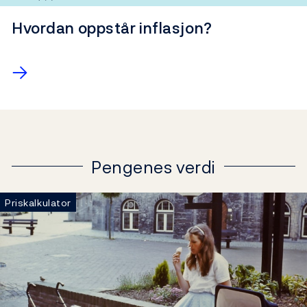
Kort forklart
Hvordan oppstår inflasjon?
→
Pengenes verdi
Priskalkulator