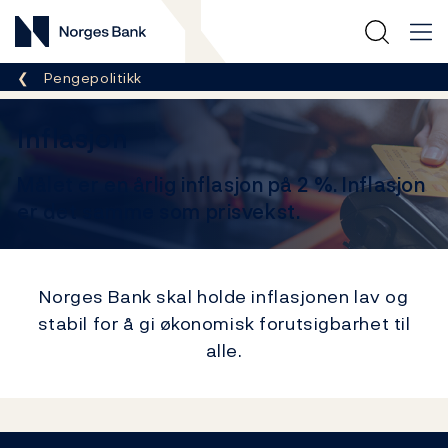
Norges Bank
Her er du nå:
Pengepolitikk
Inflasjon
Målet er en årlig inflasjon på 2 %. Inflasjon
er det samme som prisvekst.
Norges Bank skal holde inflasjonen lav og
stabil for å gi økonomisk forutsigbarhet til
alle.
Lenker