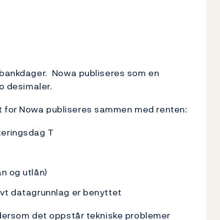
e bankdager. Nowa publiseres som en
to desimaler.
t for Nowa publiseres sammen med renten:
teringsdag T
n og utlån)
ivt datagrunnlag er benyttet
r dersom det oppstår tekniske problemer