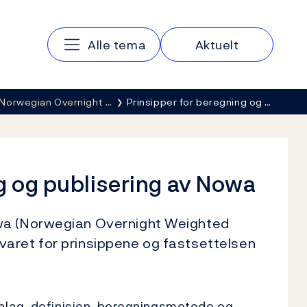
Hovedmeny
Alle tema
Aktuelt
Norwegian Overnight …
Prinsipper for beregning og …
g og publisering av Nowa
owa (Norwegian Overnight Weighted
aret for prinsippene og fastsettelsen
nlag, definisjon, beregningsmetode og