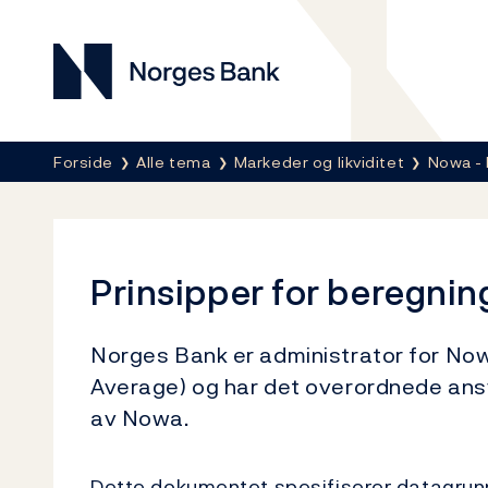
Norges Bank
Her er du nå:
Forside
Alle tema
Markeder og likviditet
Nowa - 
Prinsipper for beregnin
Norges Bank er administrator for N
Average) og har det overordnede ansv
av Nowa.
Dette dokumentet spesifiserer datagrun