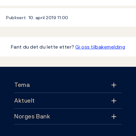
Publisert
10. april 2019
11:00
Fant du det du lette etter?
Gi oss tilbakemelding
Footer
Tema
Aktuelt
Tema
Norges Bank
Aktuelt
Pengepolitikk
Kontakt