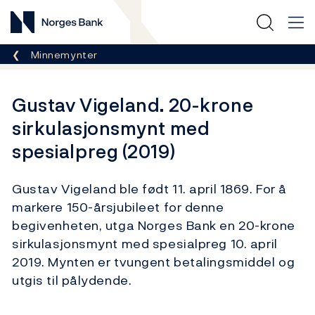
Norges Bank
Her er du nå:
Minnemynter
Gustav Vigeland. 20-krone
sirkulasjonsmynt med
spesialpreg (2019)
Gustav Vigeland ble født 11. april 1869. For å
markere 150-årsjubileet for denne
begivenheten, utga Norges Bank en 20-krone
sirkulasjonsmynt med spesialpreg 10. april
2019. Mynten er tvungent betalingsmiddel og
utgis til pålydende.