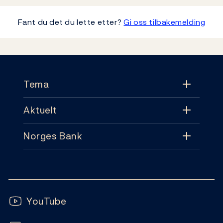
Fant du det du lette etter?
Gi oss tilbakemelding
Footer
Tema
Aktuelt
Tema
Norges Bank
Aktuelt
Pengepolitikk
Kontakt
Nyheter
Finansiell stabilitet
Følg oss:
Abonnement
Publikasjoner
YouTube
Sedler og mynter