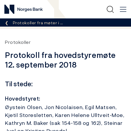
Norges Bank
Her er du nå:
Protokoller fra møter i …
Protokoller
Protokoll fra hovedstyremøte
12. september 2018
Til stede:
Hovedstyret:
Øystein Olsen, Jon Nicolaisen, Egil Matsen,
Kjetil Storesletten, Karen Helene Ulltveit-Moe,
Kathryn M. Baker (sak 154-158 og 162), Steinar
Juel og Kristine Ryssdal