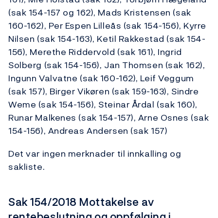
(sak 154-157 og 162), Mads Kristensen (sak
160-162), Per Espen Lilleås (sak 154-156), Kyrre
Nilsen (sak 154-163), Ketil Rakkestad (sak 154-
156), Merethe Riddervold (sak 161), Ingrid
Solberg (sak 154-156), Jan Thomsen (sak 162),
Ingunn Valvatne (sak 160-162), Leif Veggum
(sak 157), Birger Vikøren (sak 159-163), Sindre
Weme (sak 154-156), Steinar Årdal (sak 160),
Runar Malkenes (sak 154-157), Arne Osnes (sak
154-156), Andreas Andersen (sak 157)
Det var ingen merknader til innkalling og
sakliste.
Sak 154/2018 Mottakelse av
rentebeslutning og oppfølging i