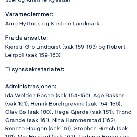
Varamedlemmer:
Arne Hyttnes og Kristine Landmark
Fra de ansatte:
Kjersti-Gro Lindquist (sak 159-163) og Robert
Leirpoll (sak 159-163)
Tilsynssekretariatet:
Administrasjonen:
Ida Wolden Bache (sak 154-156), Age Bakker
(sak 161), Henrik Borchgrevink (sak 154-156),
Olav Bø (sak 160), Hege Gjerde (sak 161), Trond
Grande (sak 161), Nina Hammerstad (162),
Renate Haugen (sak 161), Stephen Hirsch (sak
161), Mie Holstad (sak 162), Torbjørn Hægeland