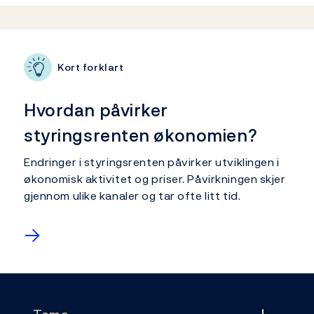
Relatert innhold
Kort forklart
Hvordan påvirker
styringsrenten økonomien?
Endringer i styringsrenten påvirker utviklingen i
økonomisk aktivitet og priser. Påvirkningen skjer
gjennom ulike kanaler og tar ofte litt tid.
→
Footer