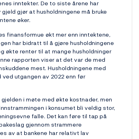
es inntekter. De to siste årene har
 gjeld gjør at husholdningene må bruke
entene øker.
nes finansformue økt mer enn inntektene,
ngen har bidratt til å gjøre husholdningene
 og økte renter til at mange husholdninger
enne rapporten viser at det var de med
nnskuddene mest. Husholdningene med
d ved utgangen av 2022 enn før
e gjelden i møte med økte kostnader, men
 innstrammingen i konsumet bli veldig stor,
ningsevne falle. Det kan føre til tap på
tilbakeslag gjennom strammere
s av at bankene har relativt lav