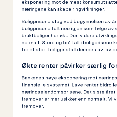
eksponering mot de mest konsumutsatte
næringene kan skape ringvirkninger.
Boligprisene steg ved begynnelsen av året,
boligprisene falt noe igjen som følge av 
bruktboliger har økt. Den videre utvikling
normalt. Store og brå fall i boligprisene 
for et stort boligprisfall dempes av lav 
Økte renter påvirker særlig f
Bankenes høye eksponering mot næringse
finansielle systemet. Lave renter bidro len
næringseiendomsprisene. Det siste året ha
fremover er mer usikker enn normalt. Vi
fremover.