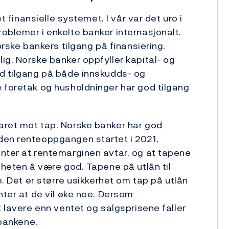
et finansielle systemet. I vår var det uro i
oblemer i enkelte banker internasjonalt.
orske bankers tilgang på finansiering.
ig. Norske banker oppfyller kapital- og
od tilgang på både innskudds- og
 foretak og husholdninger har god tilgang
aret mot tap. Norske banker har god
den renteoppgangen startet i 2021,
nter at rentemarginen avtar, og at tapene
mheten å være god. Tapene på utlån til
e. Det er større usikkerhet om tap på utlån
nter at de vil øke noe. Dersom
t lavere enn ventet og salgsprisene faller
 bankene.