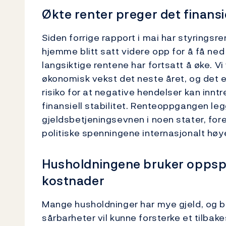
Økte renter preger det finans
Siden forrige rapport i mai har styringsr
hjemme blitt satt videre opp for å få ned
langsiktige rentene har fortsatt å øke. Vi
økonomisk vekst det neste året, og det e
risiko for at negative hendelser kan innt
finansiell stabilitet. Renteoppgangen le
gjeldsbetjeningsevnen i noen stater, for
politiske spenningene internasjonalt høye
Husholdningene bruker oppspa
kostnader
Mange husholdninger har mye gjeld, og b
sårbarheter vil kunne forsterke et tilbak