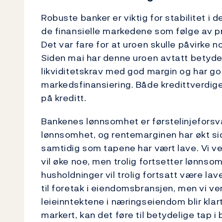
Robuste banker er viktig for stabilitet i d
de finansielle markedene som følge av pr
Det var fare for at uroen skulle påvirke n
Siden mai har denne uroen avtatt betydel
likviditetskrav med god margin og har g
markedsfinansiering. Både kredittverdige
på kreditt.
Bankenes lønnsomhet er førstelinjeforsv
lønnsomhet, og rentemarginen har økt si
samtidig som tapene har vært lave. Vi ve
vil øke noe, men trolig fortsetter lønnso
husholdninger vil trolig fortsatt være lav
til foretak i eiendomsbransjen, men vi ve
leieinntektene i næringseiendom blir klar
markert, kan det føre til betydelige tap i