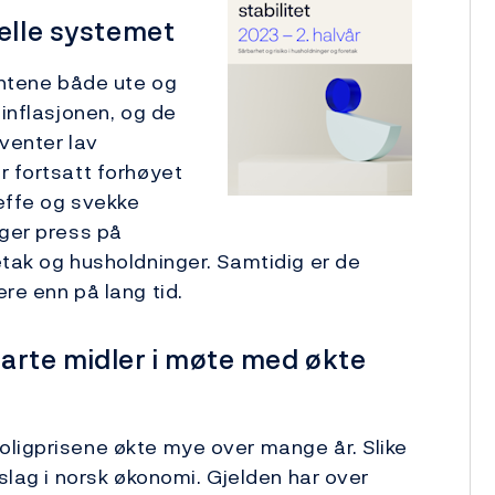
ielle systemet
entene både ute og
 inflasjonen, og de
 venter lav
r fortsatt forhøyet
reffe og svekke
gger press på
etak og husholdninger. Samtidig er de
re enn på lang tid.
rte midler i møte med økte
oligprisene økte mye over mange år. Slike
eslag i norsk økonomi. Gjelden har over