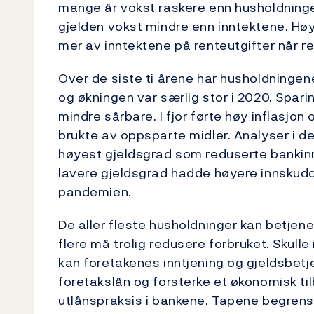
mange år vokst raskere enn husholdningen
gjelden vokst mindre enn inntektene. Høy
mer av inntektene på renteutgifter når r
Over de siste ti årene har husholdninge
og økningen var særlig stor i 2020. Spari
mindre sårbare. I fjor førte høy inflasjon
brukte av oppsparte midler. Analyser i d
høyest gjeldsgrad som reduserte banki
lavere gjeldsgrad hadde høyere innskud
pandemien.
De aller fleste husholdninger kan betjen
flere må trolig redusere forbruket. Skulle
kan foretakenes inntjening og gjeldsbetje
foretakslån og forsterke et økonomisk 
utlånspraksis i bankene. Tapene begrense