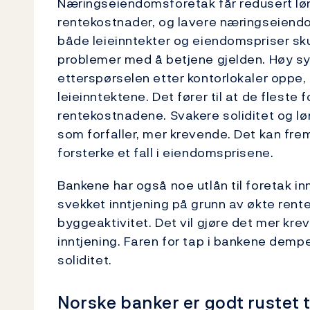
Næringseiendomsforetak får redusert l
rentekostnader, og lavere næringseiendo
både leieinntekter og eiendomspriser skul
problemer med å betjene gjelden. Høy sys
etterspørselen etter kontorlokaler oppe, o
leieinntektene. Det fører til at de fleste
rentekostnadene. Svakere soliditet og løn
som forfaller, mer krevende. Det kan fr
forsterke et fall i eiendomsprisene.
Bankene har også noe utlån til foretak i
svekket inntjening på grunn av økte rent
byggeaktivitet. Det vil gjøre det mer kr
inntjening. Faren for tap i bankene dem
soliditet.
Norske banker er godt rustet ti