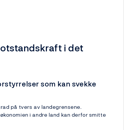
motstandskraft i det
 forstyrrelser som kan svekke
 grad på tvers av landegrensene.
aløkonomien i andre land kan derfor smitte