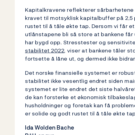
Kapitalkravene reflekterer sårbarhetene 
kravet til motsyklisk kapitalbuffer på 2,5
rustet til å tåle økte tap. Dersom vi får e
utlånstapene bli så store at bankene få
har bygd opp. Stresstester og sensitivite
stabilitet
2022
, viser at bankene tåler s
fortsette å låne ut, og dermed ikke bidrar
Det norske finansielle systemet er robust,
stabilitet ikke vesentlig endret siden ma
systemet er lite endret det siste halvåret
de kan forsterke et økonomisk tilbakeslag
husholdninger og foretak kan få problem
er solide og godt rustet til å tåle økte tap
Ida Wolden Bache