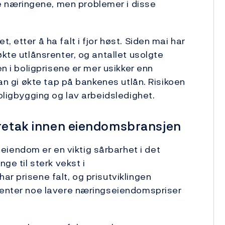
 næringene, men problemer i disse
 etter å ha falt i fjor høst. Siden mai har
økte utlånsrenter, og antallet usolgte
en i boligprisene er mer usikker enn
kan gi økte tap på bankenes utlån. Risikoen
boligbygging og lav arbeidsledighet.
oretak innen eiendomsbransjen
iendom er en viktig sårbarhet i det
ge til sterk vekst i
r prisene falt, og prisutviklingen
 venter noe lavere næringseiendomspriser