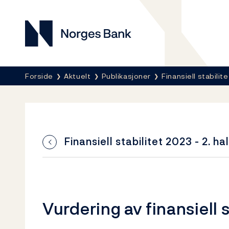
Norges Bank
Her er du nå:
Forside
Aktuelt
Publikasjoner
Finansiell stabilite
Finansiell stabilitet 2023 - 2. ha
Vurdering av
finansiell s