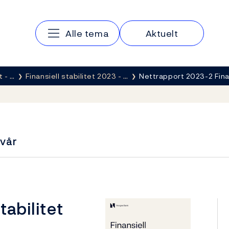
Hovedmeny
Alle tema
Aktuelt
t - …
Finansiell stabilitet 2023 - …
Nettrapport 2023-2 Fina
lvår
tabilitet