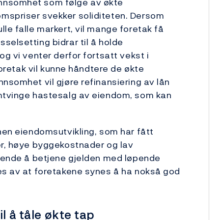
ønnsomhet som følge av økte
mspriser svekker soliditeten. Dersom
le falle markert, vil mange foretak få
selsetting bidrar til å holde
g vi venter derfor fortsatt vekst i
 foretak vil kunne håndtere de økte
nsomhet vil gjøre refinansiering av lån
emtvinge hastesalg av eiendom, som kan
nnen eiendomsutvikling, som har fått
er, høye byggekostnader og lav
evende å betjene gjelden med løpende
pes av at foretakene synes å ha nokså god
l å tåle økte tap