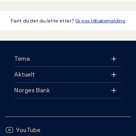
Fant du det du lette etter?
Gi oss tilbakemelding
Footer
Tema
Aktuelt
Tema
Norges Bank
Aktuelt
Pengepolitikk
Kontakt
Nyheter
Finansiell stabilitet
Følg oss:
Abonnement
Publikasjoner
YouTube
Sedler og mynter