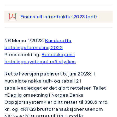
Finansiell infrastruktur 2023
(pdf)
NB Memo 1/2023:
Kunderetta
betalingsformidling 2022
Pressemelding:
Beredskapen i
betalingssystemet må styrkes
Rettet versjon publisert 5. juni 2023:
I
«utvalgte nøkkeltall» og tabell 2 i
tabellvedlegget er det gjort rettelser. Tallet
«Daglig omsetning i Norges Banks
Oppgjørssystem» er blitt rettet til 338,6 mrd.
kr., og «RTGS bruttotransaksjoner utenom
NICS» er blitt rettet til 114.0 mrd.kr.