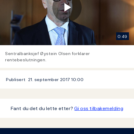
Play
0:49
Video
Sentralbanksjef Øystein Olsen forklarer
rentebeslutningen.
Publisert
21. september 2017
10:00
Fant du det du lette etter?
Gi oss tilbakemelding
Footer