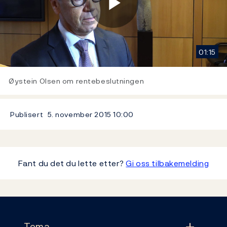
Play
01:15
Video
Øystein Olsen om rentebeslutningen
Publisert
5. november 2015
10:00
Fant du det du lette etter?
Gi oss tilbakemelding
Footer
Tema