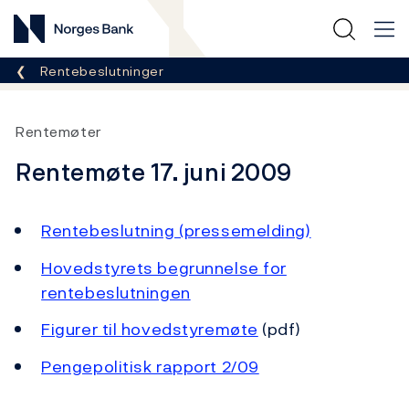
Norges Bank
Her er du nå:
Rentebeslutninger
Rentemøter
Rentemøte 17. juni 2009
Rentebeslutning (pressemelding)
Hovedstyrets begrunnelse for
rentebeslutningen
Figurer til hovedstyremøte
(pdf)
Pengepolitisk rapport 2/09