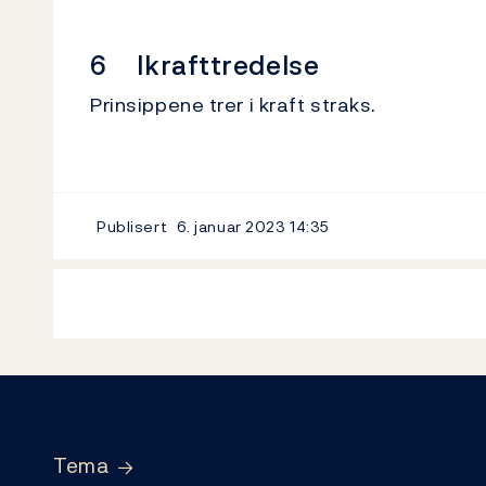
6 Ikrafttredelse
Prinsippene trer i kraft straks.
Publisert
6. januar 2023
14:35
Footer
Tema