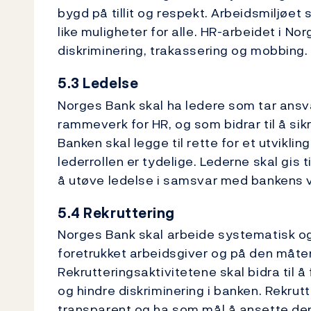
bygd på tillit og respekt. Arbeidsmiljøet
like muligheter for alle. HR-arbeidet i Nor
diskriminering, trakassering og mobbing.
5.3 Ledelse
Norges Bank skal ha ledere som tar ansv
rammeverk for HR, og som bidrar til å sik
Banken skal legge til rette for et utviklin
lederrollen er tydelige. Lederne skal gis 
å utøve ledelse i samsvar med bankens v
5.4 Rekruttering
Norges Bank skal arbeide systematisk og 
foretrukket arbeidsgiver og på den måte
Rekrutteringsaktivitetene skal bidra til å
og hindre diskriminering i banken. Rekru
transparent og ha som mål å ansette den