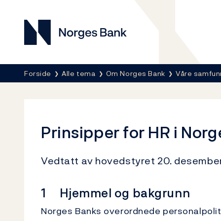
Norges Bank
Her er du nå:
Forside
Alle tema
Om Norges Bank
Våre samfu
Prinsipper for HR i Nor
Vedtatt av hovedstyret 20. desembe
1 Hjemmel og bakgrunn
Norges Banks overordnede personalpolitis