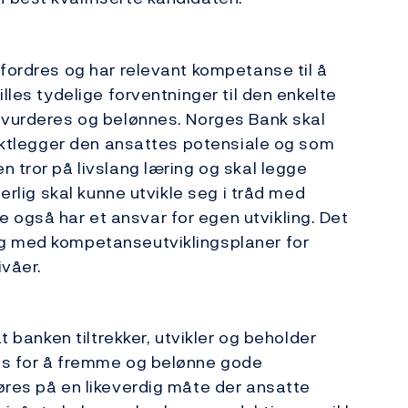
tfordres og har relevant kompetanse til å
lles tydelige forventninger til den enkelte
l vurderes og belønnes. Norges Bank skal
 vektlegger den ansattes potensiale og som
 tror på livslang læring og skal legge
uerlig skal kunne utvikle seg i tråd med
også har et ansvar for egen utvikling. Det
ng med kompetanseutviklingsplaner for
ivåer.
t banken tiltrekker, utvikler og beholder
es for å fremme og belønne gode
øres på en likeverdig måte der ansatte