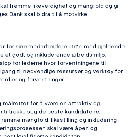
 skal fremme likeverdighet og mangfold og gi
ges Bank skal bidra til å motvirke
ar for sine medarbeidere i tråd med gjeldende
re et godt og inkluderende arbeidsmiljø.
gsløp for lederne hvor forventningene til
tilgang til nødvendige ressurser og verktøy for
erdier og forventninger.
målrettet for å være en attraktiv og
n tiltrekke seg de beste kandidatene.
 fremme mangfold, likestilling og inkludering
tteringsprosessen skal være åpen og
 best kvalifiserte kandidaten.