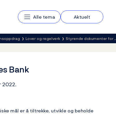
Hovedmeny
Alle tema
Aktuelt
nnsoppdrag
Lover og regelverk
Styrende dokumenter for 
ges Bank
r 2022.
ke mål er å tiltrekke, utvikle og beholde