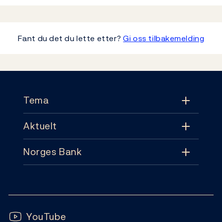
Fant du det du lette etter?
Gi oss tilbakemelding
Footer
Tema
Aktuelt
Tema
Norges Bank
Aktuelt
Pengepolitikk
Kontakt
Nyheter
Finansiell stabilitet
Følg oss:
Abonnement
Publikasjoner
YouTube
Sedler og mynter