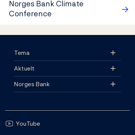
Norges Bank Climate
Conference
Footer
Tema
Aktuelt
Tema
Norges Bank
Aktuelt
Pengepolitikk
Kontakt
Nyheter
Finansiell stabilitet
Følg oss:
Abonnement
Publikasjoner
YouTube
Sedler og mynter