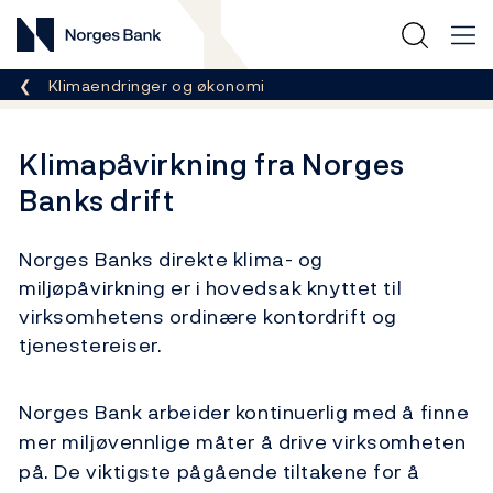
Norges Bank
Her er du nå:
Klimaendringer og økonomi
Klimapåvirkning fra Norges
Banks drift
Norges Banks direkte klima- og
miljøpåvirkning er i hovedsak knyttet til
virksomhetens ordinære kontordrift og
tjenestereiser.
Norges Bank arbeider kontinuerlig med å finne
mer miljøvennlige måter å drive virksomheten
på. De viktigste pågående tiltakene for å