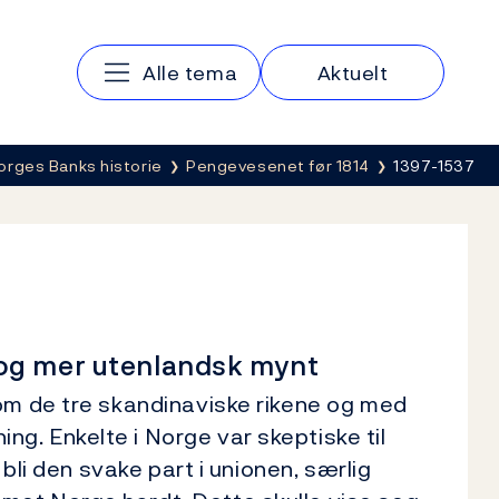
Hovedmeny
Alle tema
Aktuelt
orges Banks historie
Pengevesenet før 1814
1397-1537
og mer utenlandsk mynt
lom de tre skandinaviske rikene og med
ng. Enkelte i Norge var skeptiske til
 bli den svake part i unionen, særlig