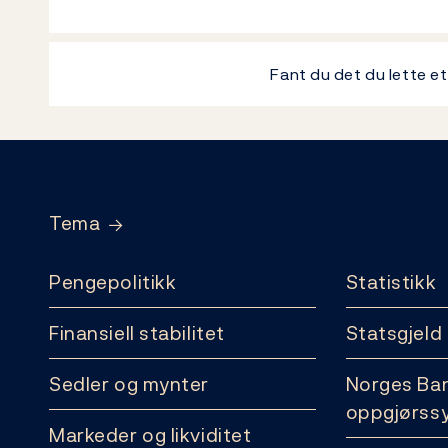
Fant du det du lette e
Footer
Tema
Pengepolitikk
Statistikk
Finansiell stabilitet
Statsgjeld
Sedler og mynter
Norges Ba
oppgjørss
Markeder og likviditet