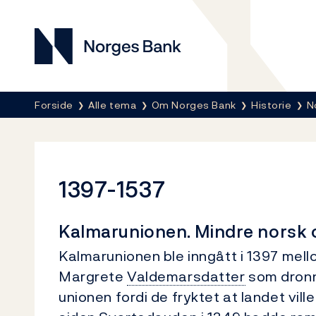
Norges Bank
Her er du nå:
Forside
Alle tema
Om Norges Bank
Historie
N
1397-1537
Kalmarunionen. Mindre norsk 
Kalmarunionen ble inngått i 1397 mel
Margrete
Valdemarsdatter
som dronni
unionen fordi de fryktet at landet ville