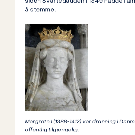
siden Svartedauden i 1349 hadde ram
å stemme.
Margrete I (1388-1412) var dronning i Danm
offentlig tilgjengelig.