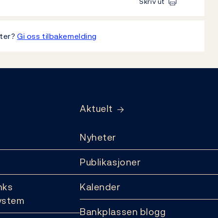
Skriv ut
tter?
Gi oss tilbakemelding
Aktuelt
Nyheter
Publikasjoner
nks
Kalender
ystem
Bankplassen blogg