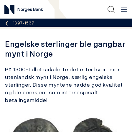
Norges Bank
Her er du nå:
1397-1537
Engelske sterlinger ble gangbar
mynt i Norge
På 1300-tallet sirkulerte det etter hvert mer
utenlandsk mynt i Norge, særlig engelske
sterlinger. Disse myntene hadde god kvalitet
og ble anerkjent som internasjonalt
betalingsmiddel.