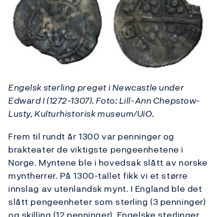
Engelsk sterling preget i Newcastle under
Edward I (1272-1307). Foto: Lill-Ann Chepstow-
Lusty, Kulturhistorisk museum/UiO.
Frem til rundt år 1300 var penninger og
brakteater de viktigste pengeenhetene i
Norge. Myntene ble i hovedsak slått av norske
myntherrer. På 1300-tallet fikk vi et større
innslag av utenlandsk mynt. I England ble det
slått pengeenheter som sterling (3 penninger)
og skilling (12 penninger). Engelske sterlinger