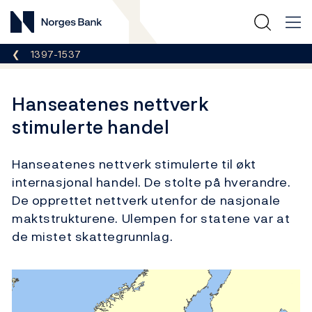
Norges Bank
Her er du nå:
1397-1537
Hanseatenes nettverk
stimulerte handel
Hanseatenes nettverk stimulerte til økt
internasjonal handel. De stolte på hverandre.
De opprettet nettverk utenfor de nasjonale
maktstrukturene. Ulempen for statene var at
de mistet skattegrunnlag.