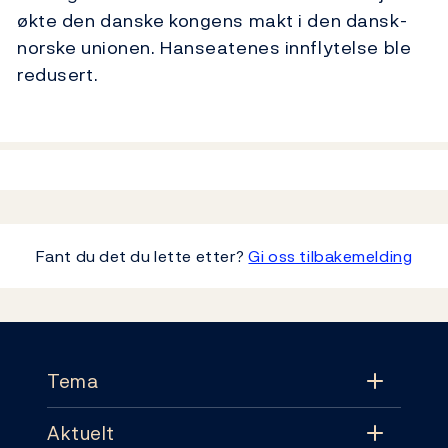
økte den danske kongens makt i den dansk-
norske unionen. Hanseatenes innflytelse ble
redusert.
Fant du det du lette etter?
Gi oss tilbakemelding
Footer
Tema
Aktuelt
Tema