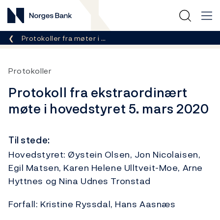
Norges Bank
Her er du nå:
Protokoller fra møter i …
Protokoller
Protokoll fra ekstraordinært
møte i hovedstyret 5. mars 2020
Til stede:
Hovedstyret: Øystein Olsen, Jon Nicolaisen,
Egil Matsen, Karen Helene Ulltveit-Moe, Arne
Hyttnes og Nina Udnes Tronstad
Forfall: Kristine Ryssdal, Hans Aasnæs